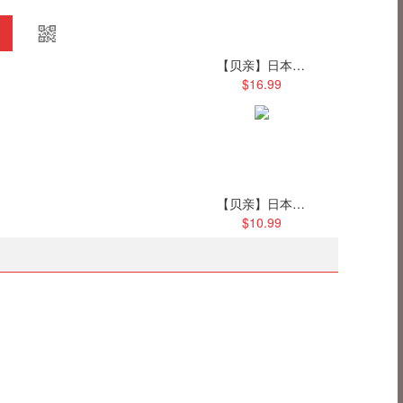
【贝亲】日本pigeon婴儿防晒乳 UVSPF20 PA++ 25g/瓶
$16.99
【贝亲】日本婴儿啫喱牙膏 （葡萄味）40ml/个
$10.99