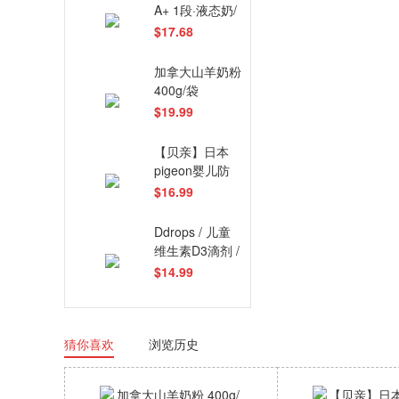
A+ 1段·液态奶/
水奶（237ml*6
$17.68
瓶/箱）
加拿大山羊奶粉
400g/袋
$19.99
【贝亲】日本
pigeon婴儿防
晒乳 UVSPF20
$16.99
PA++ 25g/瓶
Ddrops / 儿童
维生素D3滴剂 /
1.7ml
$14.99
猜你喜欢
浏览历史