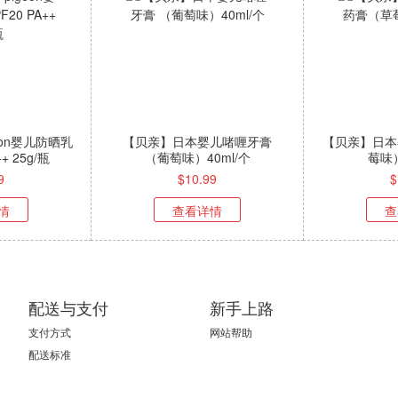
eon婴儿防晒乳
【贝亲】日本婴儿啫喱牙膏
【贝亲】日本
+ 25g/瓶
（葡萄味）40ml/个
莓味）
9
$
10.99
$
情
查看详情
查
配送与支付
新手上路
支付方式
网站帮助
配送标准