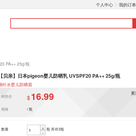
个人中心
我的订单
 PA++ 25g/瓶
【贝亲】日本pigeon婴儿防晒乳 UVSPF20 PA++ 25g/瓶
桃叶水婴儿防晒霜
16.99
累
销售价
$
规格
/ 瓶
+
数量
瓶
库存3瓶
-