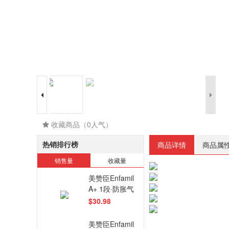
收藏商品（0人气）
热销排行榜
商品详情
商品属
销售量
收藏量
美赞臣Enfamil
A+ 1段·防胀气
奶粉·629g/罐
$30.98
美赞臣Enfamil